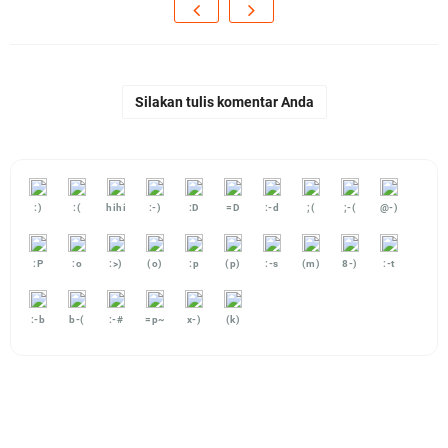
Silakan tulis komentar Anda
:)
:(
hihi
:-)
:D
=D
:-d
;(
;-(
@-)
:P
:o
:>)
(o)
:p
(p)
:-s
(m)
8-)
:-t
:-b
b-(
:-#
=p~
x-)
(k)