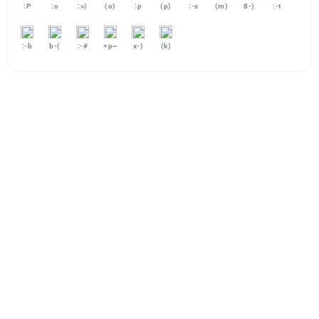
:P
:o
:>)
(o)
:p
(p)
:-s
(m)
8-)
:-t
:-b
b-(
:-#
=p~
x-)
(k)