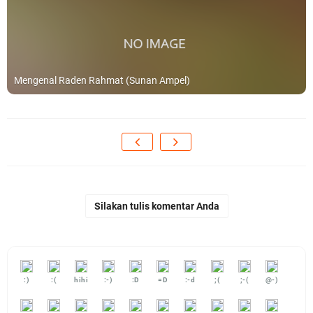
Mengenal Raden Rahmat (Sunan Ampel)
Silakan tulis komentar Anda
:)
:(
hihi
:-)
:D
=D
:-d
;(
;-(
@-)