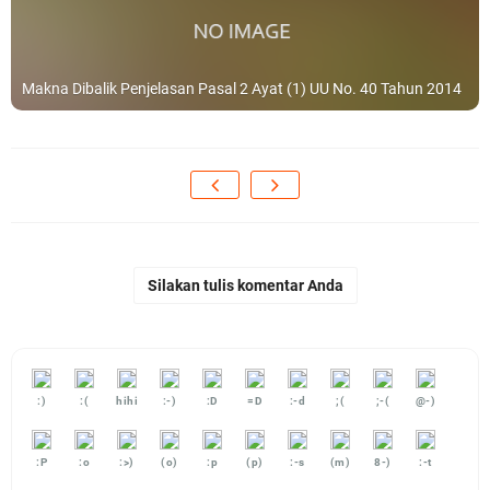
Makna Dibalik Penjelasan Pasal 2 Ayat (1) UU No. 40 Tahun 2014
Silakan tulis komentar Anda
:)
:(
hihi
:-)
:D
=D
:-d
;(
;-(
@-)
:P
:o
:>)
(o)
:p
(p)
:-s
(m)
8-)
:-t