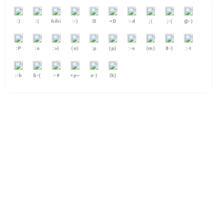
:)
:(
hihi
:-)
:D
=D
:-d
;(
;-(
@-)
:P
:o
:>)
(o)
:p
(p)
:-s
(m)
8-)
:-t
:-b
b-(
:-#
=p~
x-)
(k)