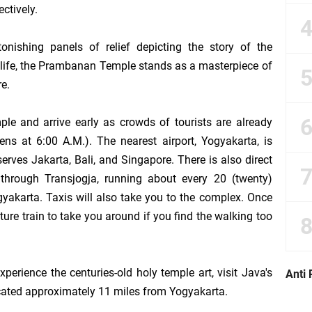
ectively.
ng Bekerja Jauh
tonishing panels of relief depicting the story of the
ife, the
Prambanan
Temple
stands as a masterpiece of
 Piutang yang Benar Baik dari Sisi Psikologis maupun Administratif
e.
dalam Ibadah Sholat Tarawih di Masjid
mple and arrive early as crowds of tourists are already
ens at 6:00 A.M.). The nearest airport, Yogyakarta, is
Hasil Perkalian antara Skill dan Motivasi
serves
Jakarta
, Bali, and
Singapore
. There is also direct
through Transjogja, running about every 20 (twenty)
ya Bertumpu pada Aspek Kuantitas
gyakarta
. Taxis will also take you to the complex. Once
kan Terjadi Negosiasi KPI dalam Suatu Organisasi?
ature train to take you around if you find the walking too
 KPI Individu dalam Kondisi adanya Saling Kebergantungan (Interdependensi)
perience the centuries-old holy temple art, visit Java's
Anti 
is Volume; Ilusi Pertumbuhan Tanpa Batas
ocated approximately 11 miles from
Yogyakarta
.