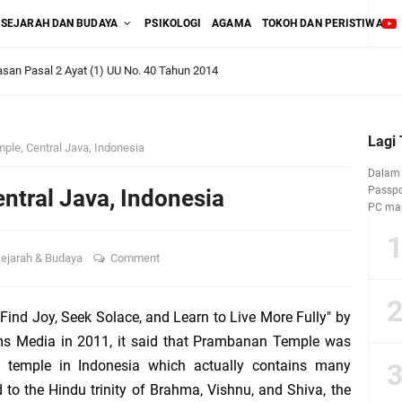
SEJARAH DAN BUDAYA
PSIKOLOGI
AGAMA
TOKOH DAN PERISTIWA
asan Pasal 2 Ayat (1) UU No. 40 Tahun 2014
’ atas Produk Asuransi Kecelakaan Diri antara UU No. 2 Tahun 1992 dan UU No.
Lagi
le, Central Java, Indonesia
Dalam 
Passpor
tral Java, Indonesia
PC mau
lakaan Diri (Personal Accident)
wi dan Sikap Seorang Muslim yang Seharusnya
ejarah & Budaya
Comment
nesia Menjelang Hari Raya Kurban
 Find Joy, Seek Solace, and Learn to Live More Fully" by
s Media in 2011, it said that Prambanan Temple was
angan Jalan
u temple in Indonesia which actually contains many
d to the Hindu trinity of Brahma, Vishnu, and Shiva, the
ri Kelompok” Justru Mengajarkan Pengkhianatan Terselubung