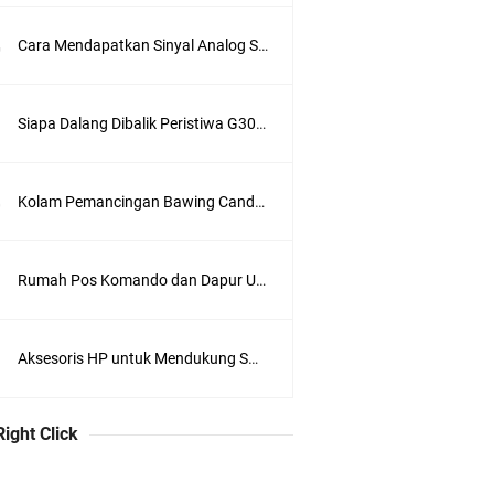
Cara Mendapatkan Sinyal Analog Stasiun Trans TV di Jakarta
Siapa Dalang Dibalik Peristiwa G30S 1965 ?
Kolam Pemancingan Bawing Candra Kirana, Sukadiri, Tangerang
Rumah Pos Komando dan Dapur Umum di Kompleks Lubang Buaya Jakarta
Aksesoris HP untuk Mendukung Swafoto
Right Click