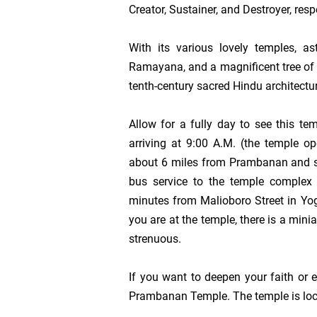
Creator, Sustainer, and Destroyer, resp
Tentang Laki-Laki ya
With its various lovely temples, as
Ramayana, and a magnificent tree of l
Cara Melakukan Utang
tenth-century sacred Hindu architectur
Bersikap Berlebihan 
Allow for a fully day to see this te
arriving at 9:00 A.M. (the temple op
Produktivitas sebagai 
about 6 miles from Prambanan and 
bus service to the temple complex 
Bahaya KPI yang Han
minutes from
Malioboro Street
in
Yo
Apakah Dapat Dibenar
you are at the temple, there is a mini
strenuous.
Tata Cara Penyusunan
If you want to deepen your faith or ex
Penentuan KPI Berbas
Prambanan
Temple
. The temple is l