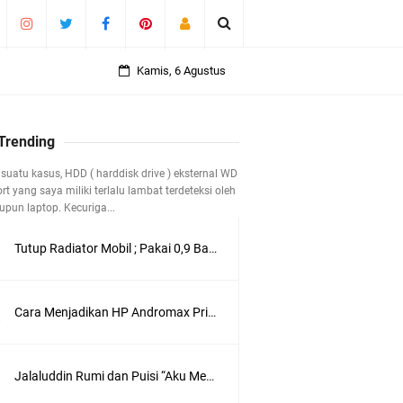
Kamis, 6 Agustus
 40 Tahun
 Trending
suatu kasus, HDD ( harddisk drive ) eksternal WD
t yang saya miliki terlalu lambat terdeteksi oleh
pun laptop. Kecuriga...
Tutup Radiator Mobil ; Pakai 0,9 Bar atau 1,1 Bar ?
Cara Menjadikan HP Andromax Prime 4G LTE sebagai Perangkat Wifi Hotspot
Jalaluddin Rumi dan Puisi “Aku Mencintamu dalam Diam”