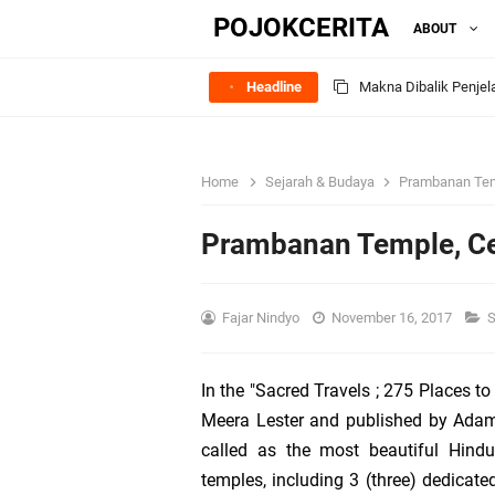
POJOKCERITA
ABOUT
Headline
Makna Dibalik Penjel
Perbedaan ‘Perlakuan
Home
Sejarah & Budaya
Prambanan Temp
2014
Prambanan Temple, Cen
Sejarah Asuransi Kece
Pesugihan Gunung Ka
Fajar Nindyo
November 16, 2017
S
Julid-nya Orang Indo
In the "Sacred Travels ; 275 Places to
Meera Lester and published by Adam
Saat Tiba Di Persimp
called as the most beautiful Hind
temples, including 3 (three) dedicate
Ketika Permainan “Ca