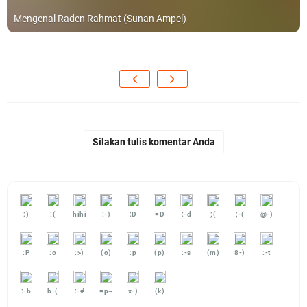
Mengenal Raden Rahmat (Sunan Ampel)
Silakan tulis komentar Anda
:)
:(
hihi
:-)
:D
=D
:-d
;(
;-(
@-)
:P
:o
:>)
(o)
:p
(p)
:-s
(m)
8-)
:-t
:-b
b-(
:-#
=p~
x-)
(k)