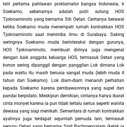
Istri pertama pahlawan proklamator bangsa
Indonesia
, Ir
Soekarno, sebenarnya adalah putri sulung HOS
Tjokroaminoto yang bernama Siti Oetari. Ceritanya berawal
ketika Soekarno muda menempati rumah kontrakkan HOS
Tjokroaminoto saat menimba ilmu di
Surabaya
. Saking
seringnya Soekarno muda berinteraksi dengan gurunya,
HOS Tjokroaminoto, membuat dirinya juga mengenal
dengan baik anggota keluarga HOS, termasuk Oetari yang
konon sering dipanggil dengan panggilan Lok dimana Lok
pada waktu itu masih berusia sangat muda (lebih muda 4
tahun dari Soekarno). Lok diam-diam menaruh perhatian
kepada Soekarno karena pembawannnya yang supel dan
pandai berpidato. Meskipun demikian, cintanya hanya ibarat
cinta monyet karena ia pun tidak terlalu serius seperti wanita
dewasa yang siap menikah. Sementara di rumah kontrakkan
ayahnya juga terdapat sejumlah pemuda lain, termasuk
sepupu Oetari yang bernama Sigit Bachroensalam (kelak ia