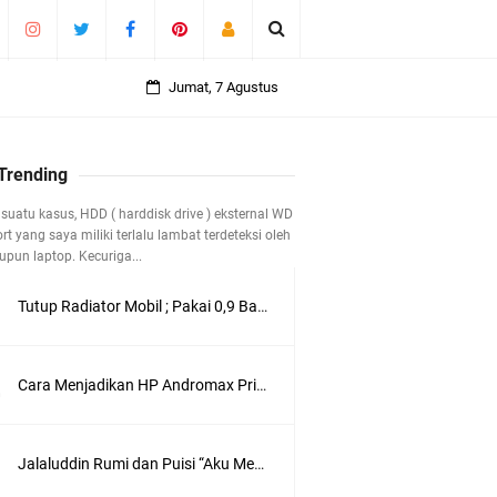
Jumat, 7 Agustus
 Trending
suatu kasus, HDD ( harddisk drive ) eksternal WD
t yang saya miliki terlalu lambat terdeteksi oleh
pun laptop. Kecuriga...
Tutup Radiator Mobil ; Pakai 0,9 Bar atau 1,1 Bar ?
 40 Tahun
Cara Menjadikan HP Andromax Prime 4G LTE sebagai Perangkat Wifi Hotspot
Jalaluddin Rumi dan Puisi “Aku Mencintamu dalam Diam”