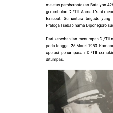
mele­tus pemberontakan Batalyon 42
gerombol­an DI/TII. Ahmad Yani me
tersebut. Sementara brigade yang
Praloga I sebab nama Diponegoro sud
Dari keberhasilan menumpas DI/TII 
pada tanggal 25 Maret 1953. Komand
operasi penumpasan DI/TII semakin
ditumpas.