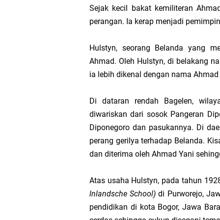
Sejak kecil bakat kemiliteran Ahma
perangan. Ia kerap menjadi pemimpin
Pesugihan Gunung Ka
Hulstyn, seorang Belanda yang me
Julid-nya Orang Indo
Ahmad. Oleh Hulstyn, di belakang 
ia lebih dikenal dengan nama Ahmad 
Saat Tiba Di Persimp
Ketika Permainan “Ca
Di dataran rendah Bagelen, wila
diwariskan dari sosok Pangeran Dip
Tentang Laki-Laki ya
Diponegoro dan pasukannya. Di daer
perang gerilya terhadap Belanda. Ki
Cara Melakukan Utang
dan diterima oleh Ahmad Yani sehin
Bersikap Berlebihan 
Atas usaha Hulstyn, pada tahun 192
lnlandsche School)
di Purworejo, Ja
Produktivitas sebagai 
pendidikan di kota Bogor, Jawa Bara