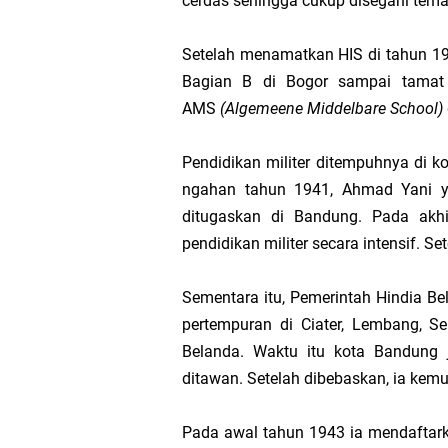
cerdas sehingga cukup disegani tem
Bahaya KPI yang Han
Setelah menamatkan HIS di tahun 1
Apakah Dapat Dibenar
Bagian B di Bogor sampai tamat d
AMS
(Algemeene Middelbare School)
Tata Cara Penyusunan
Pendidikan militer ditempuhnya di k
Penentuan KPI Berbas
ngahan tahun 1941, Ahmad Yani y
ditugas­kan di Bandung. Pada akh
Antara Ibadah Ritual 
pendidikan militer secara intensif. Se
Memahami Sistem “Peni
Sementara itu, Pemerintah Hindia 
pertempuran di Ciater, Lembang, S
Mereka yang Meminta 
Belanda. Waktu itu kota Bandung 
ditawan. Setelah dibebaskan, ia ke
Berlebih-lebihan dal
Pada awal tahun 1943 ia mendaftark
Silent Treatment; C