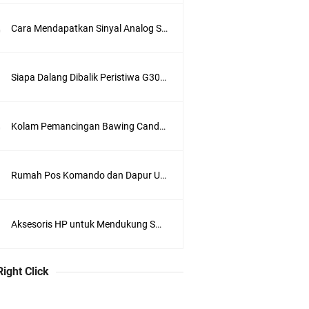
Cara Mendapatkan Sinyal Analog Stasiun Trans TV di Jakarta
Siapa Dalang Dibalik Peristiwa G30S 1965 ?
Kolam Pemancingan Bawing Candra Kirana, Sukadiri, Tangerang
Rumah Pos Komando dan Dapur Umum di Kompleks Lubang Buaya Jakarta
Aksesoris HP untuk Mendukung Swafoto
Right Click