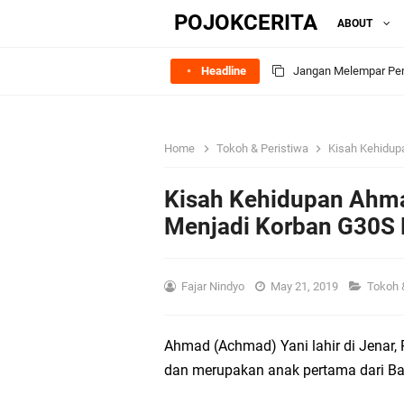
POJOKCERITA
ABOUT
Headline
Stop Menormalisasi Po
"Tidak Ada Jawaban y
Home
Tokoh & Peristiwa
Kisah Kehidup
Status Santunan Bia
Kisah Kehidupan Ahmad
Asuransi Kesehatan; 
Menjadi Korban G30S 
Makna Dibalik Penjel
Fajar Nindyo
May 21, 2019
Tokoh 
Perbedaan ‘Perlakuan
Ahmad (Achmad) Yani lahir di Jenar,
2014
dan merupakan anak pertama dari Bap
Sejarah Asuransi Kece