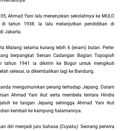
an-temannya.
ya Bertumpu pada Aspek Kuantitas
935, Ahmad Yani lalu meneruskan sekolahnya ke MULO
kan Terjadi Negosiasi KPI dalam Suatu Organisasi?
i tahun 1938. Ia lalu melanjutkan pendidikan di
di Jakarta.
 KPI Individu dalam Kondisi adanya Saling Kebergantungan (Interdependensi)
ota Malang selama kurang lebih 6 (enam) bulan. Perte­
is Volume; Ilusi Pertumbuhan Tanpa Batas
ang berpangkat Sersan Cadangan Bagian Topografi
ir tahun 1941 ia dikirim ke Bogor untuk mengikuti
dan Realitas; Ironi Beragama di Indonesia
telah selesai, ia di­kembalikan lagi ke Bandung.
laian Objektif” dan “Penilaian Subjektif”; Antara Berbasis Hasil vs Cara Pan
Belanda mengumumkan perang ter­hadap Jepang. Dalam
ersan Ahmad Yani ikut serta membela tentara Hindia
Bantuan Tapi Tidak Pernah Berniat Bergerak
jatuh ke tangan Jepang sehingga Ahmad Yani ikut
mudian kembali ke kampung halamannya.
am Belajar Tahsin; Antara Kesungguhan dan Penyimpangan Tujuan
an diri menjadi juru bahasa
ara Membunuh Motivasi Karyawan secara Diam-Diam
(Cuyaku).
S
eorang perwira