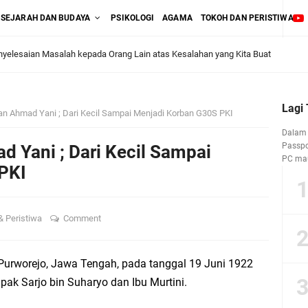
SEJARAH DAN BUDAYA
PSIKOLOGI
AGAMA
TOKOH DAN PERISTIWA
litik Kantor
ang Salah" pada Tes Kepribadian, Benarkah Selalu Demikian?
Lagi
an Ahmad Yani ; Dari Kecil Sampai Menjadi Korban G30S PKI
ya Pemakaman pada Produk Asuransi Mikro AAUI “Warisanku”
Dalam 
Passpor
 Yani ; Dari Kecil Sampai
PC mau
Lini Bisnis Asuransi Umum atau Asuransi Jiwa?
PKI
asan Pasal 2 Ayat (1) UU No. 40 Tahun 2014
& Peristiwa
Comment
’ atas Produk Asuransi Kecelakaan Diri antara UU No. 2 Tahun 1992 dan UU No.
 Purworejo, Jawa Tengah, pada tanggal 19 Juni 1922
ak Sarjo bin Suharyo dan Ibu Murtini.
lakaan Diri (Personal Accident)