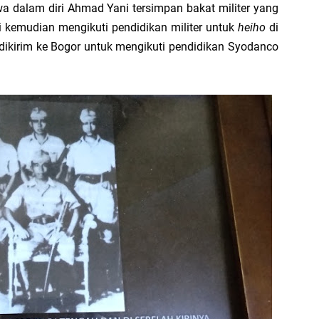
 dalam diri Ahmad Yani tersimpan bakat militer yang
yelesaian Masalah kepada Orang Lain atas Kesalahan yang Kita Buat
i kemudian mengikuti pendidikan militer untuk
heiho
di
dikirim ke Bogor untuk mengikuti pendidikan Syodanco