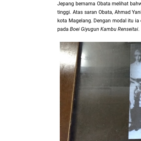
Jepang bernama Obata melihat bahwa
Jangan Melempar Pen
tinggi. Atas saran Obata, Ahmad Yan
kota Magelang. Dengan modal itu ia 
pada
Boei Giyugun Kambu Renseitai
.