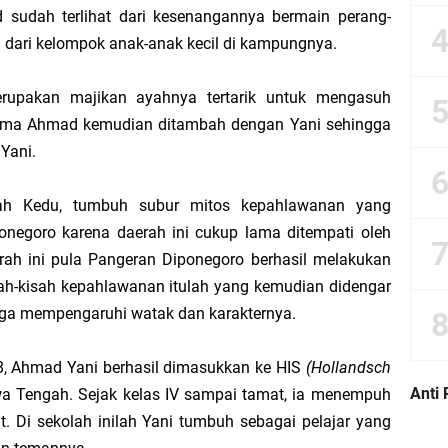
d sudah terlihat dari kesenangannya bermain perang-
 dari kelompok anak-anak kecil di kampungnya.
wi dan Sikap Seorang Muslim yang Seharusnya
rupakan majikan ayahnya tertarik untuk mengasuh
nesia Menjelang Hari Raya Kurban
nama Ahmad kemu­dian ditambah dengan Yani sehingga
Yani.
angan Jalan
ri Kelompok” Justru Mengajarkan Pengkhianatan Terselubung
yah Kedu, tumbuh subur mitos kepahlawanan yang
onegoro karena daerah ini cukup lama ditempati oleh
ng Bekerja Jauh
ah ini pula Pangeran Diponegoro berhasil melakukan
sah-kisah kepahlawanan itulah yang kemudian didengar
 Piutang yang Benar Baik dari Sisi Psikologis maupun Administratif
gga mempengaruhi watak dan karakternya.
dalam Ibadah Sholat Tarawih di Masjid
8, Ahmad Yani berhasil dimasukkan ke HIS
(Hollandsch
Anti 
wa Tengah. Sejak kelas IV sampai tamat, ia menempuh
Hasil Perkalian antara Skill dan Motivasi
t. Di sekolah inilah Yani tumbuh sebagai pelajar yang