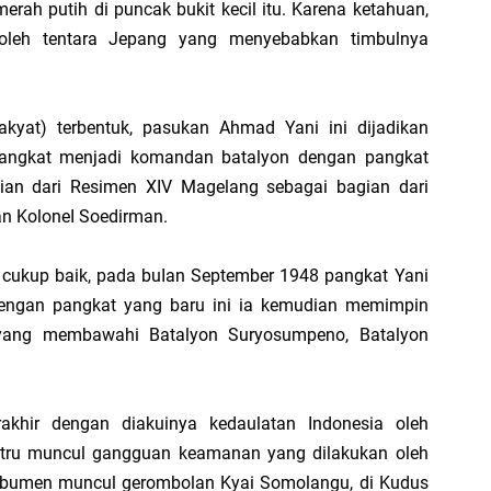
rah putih di puncak bukit kecil itu. Karena ketahuan,
 oleh tentara Jepang yang menyebabkan timbulnya
kyat) terbentuk, pasukan Ahmad Yani ini dijadikan
iangkat menjadi komandan batalyon dengan pangkat
ian dari Resimen XIV Magelang sebagai bagian dari
an KoloneI Soedirman.
i cukup baik, pada buIan September 1948 pangkat Yani
 Dengan pangkat yang baru ini ia kemudian memimpin
II yang membawahi Batalyon Suryosumpeno, Batalyon
khir dengan diakuinya kedaulatan Indonesia oleh
tru muncul gangguan keamanan yang dilakukan oleh
Kebumen muncul gerombolan Kyai Somolangu, di Kudus