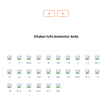
Silakan tulis komentar Anda
:)
:(
hihi
:-)
:D
=D
:-d
;(
;-(
@-)
:P
:o
:>)
(o)
:p
(p)
:-s
(m)
8-)
:-t
:-b
b-(
:-#
=p~
x-)
(k)