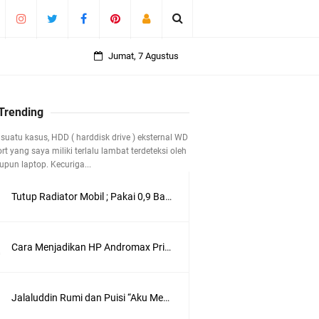
Jumat, 7 Agustus
 Trending
suatu kasus, HDD ( harddisk drive ) eksternal WD
t yang saya miliki terlalu lambat terdeteksi oleh
pun laptop. Kecuriga...
Tutup Radiator Mobil ; Pakai 0,9 Bar atau 1,1 Bar ?
 40 Tahun
Cara Menjadikan HP Andromax Prime 4G LTE sebagai Perangkat Wifi Hotspot
Jalaluddin Rumi dan Puisi “Aku Mencintamu dalam Diam”