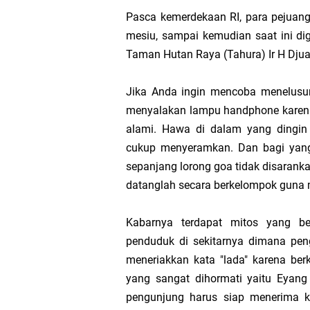
Bahaya KPI yang Han
Pasca kemerdekaan RI, para pejuan
mesiu, sampai kemudian saat ini di
Apakah Dapat Dibenar
Taman Hutan Raya (Tahura) Ir H Dju
Tata Cara Penyusunan
Jika Anda ingin mencoba menelusur
menyalakan lampu handphone karen
Penentuan KPI Berbas
alami. Hawa di dalam yang dingin 
cukup menyeramkan. Dan bagi yang 
Antara Ibadah Ritual 
sepanjang lorong goa tidak disarank
datanglah secara berkelompok guna m
Memahami Sistem “Peni
Kabarnya terdapat mitos yang be
Mereka yang Meminta 
penduduk di sekitarnya dimana pe
meneriakkan kata "lada" karena be
Berlebih-lebihan dal
yang sangat dihormati yaitu Eyang 
pengunjung harus siap menerima k
Silent Treatment; C