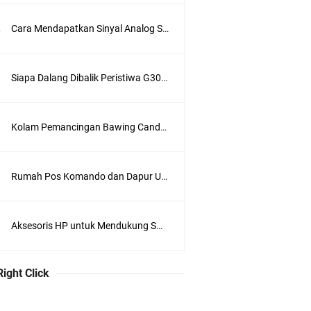
Cara Mendapatkan Sinyal Analog Stasiun Trans TV di Jakarta
Siapa Dalang Dibalik Peristiwa G30S 1965 ?
Kolam Pemancingan Bawing Candra Kirana, Sukadiri, Tangerang
Rumah Pos Komando dan Dapur Umum di Kompleks Lubang Buaya Jakarta
Aksesoris HP untuk Mendukung Swafoto
Right Click