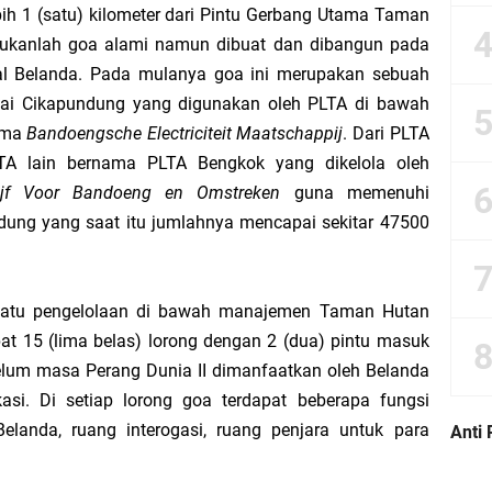
bih 1 (satu) kilometer dari Pintu Gerbang Utama Taman
bukanlah goa alami namun dibuat dan dibangun pada
wi dan Sikap Seorang Muslim yang Seharusnya
al Belanda. Pada mulanya goa ini merupakan sebuah
gai Cikapundung yang digunakan oleh PLTA di bawah
nesia Menjelang Hari Raya Kurban
nama
Bandoengsche Electriciteit Maatschappij
. Dari PLTA
LTA lain bernama PLTA Bengkok yang dikelola oleh
angan Jalan
drijf Voor Bandoeng en Omstreken
guna
memenuhi
ndung yang saat itu jumlahnya mencapai sekitar 47500
ri Kelompok” Justru Mengajarkan Pengkhianatan Terselubung
ng Bekerja Jauh
satu pengelolaan di bawah manajemen Taman Hutan
 Piutang yang Benar Baik dari Sisi Psikologis maupun Administratif
pat 15 (lima belas) lorong dengan 2 (dua) pintu masuk
elum masa Perang Dunia II dimanfaatkan oleh Belanda
dalam Ibadah Sholat Tarawih di Masjid
asi. Di setiap lorong goa terdapat beberapa fungsi
Belanda, ruang interogasi, ruang penjara untuk para
Anti 
Hasil Perkalian antara Skill dan Motivasi