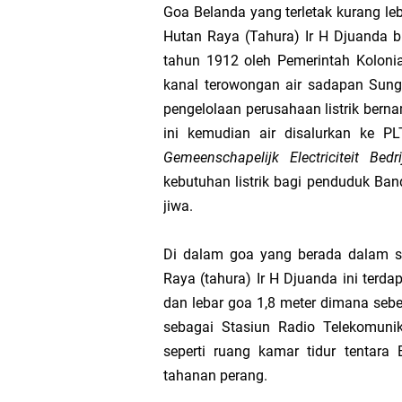
Goa Belanda yang terletak kurang le
Hutan Raya (Tahura) Ir H Djuanda 
Pesugihan Gunung Ka
tahun 1912 oleh Pemerintah Koloni
kanal terowongan air sadapan Sun
Julid-nya Orang Indo
pengelolaan perusahaan listrik ber
ini kemudian air disalurkan ke P
Saat Tiba Di Persimp
Gemeenschapelijk Electriciteit Be
kebutuhan listrik bagi penduduk Ba
Ketika Permainan “Ca
jiwa.
Tentang Laki-Laki ya
Di dalam goa yang berada dalam 
Cara Melakukan Utang
Raya (tahura) Ir H Djuanda ini terda
dan lebar goa 1,8 meter dimana seb
Bersikap Berlebihan 
sebagai Stasiun Radio Telekomunik
seperti ruang kamar tidur tentara 
Produktivitas sebagai 
tahanan perang.