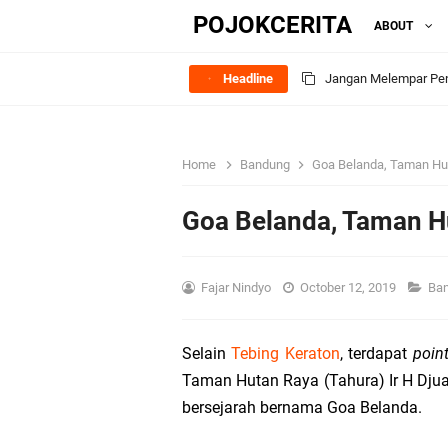
POJOKCERITA
ABOUT
Headline
Stop Menormalisasi Po
"Tidak Ada Jawaban y
Home
Bandung
Goa Belanda, Taman Hut
Status Santunan Bia
Goa Belanda, Taman H
Asuransi Kesehatan; 
Makna Dibalik Penjel
Fajar Nindyo
October 12, 2019
Ba
Perbedaan ‘Perlakuan
Selain
Tebing Keraton
, terdapat
point
Taman Hutan Raya (Tahura) Ir H Djua
2014
bersejarah bernama Goa Belanda.
Sejarah Asuransi Kece