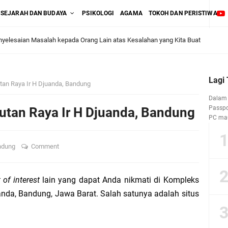
SEJARAH DAN BUDAYA
PSIKOLOGI
AGAMA
TOKOH DAN PERISTIWA
litik Kantor
ang Salah" pada Tes Kepribadian, Benarkah Selalu Demikian?
Lagi
an Raya Ir H Djuanda, Bandung
ya Pemakaman pada Produk Asuransi Mikro AAUI “Warisanku”
Dalam 
Passpor
utan Raya Ir H Djuanda, Bandung
PC mau
Lini Bisnis Asuransi Umum atau Asuransi Jiwa?
asan Pasal 2 Ayat (1) UU No. 40 Tahun 2014
ndung
Comment
’ atas Produk Asuransi Kecelakaan Diri antara UU No. 2 Tahun 1992 dan UU No.
 of interest
lain yang dapat Anda nikmati di Kompleks
nda, Bandung, Jawa Barat. Salah satunya adalah situs
lakaan Diri (Personal Accident)