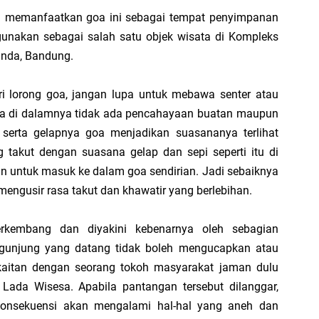
ya Bertumpu pada Aspek Kuantitas
g memanfaatkan goa ini sebagai tempat penyimpanan
gunakan sebagai salah satu objek wisata di Kompleks
kan Terjadi Negosiasi KPI dalam Suatu Organisasi?
anda, Bandung.
 KPI Individu dalam Kondisi adanya Saling Kebergantungan (Interdependensi)
i lorong goa, jangan lupa untuk mebawa senter atau
a di dalamnya tidak ada pencahayaan buatan maupun
is Volume; Ilusi Pertumbuhan Tanpa Batas
serta gelapnya goa menjadikan suasananya terlihat
takut dengan suasana gelap dan sepi seperti itu di
dan Realitas; Ironi Beragama di Indonesia
an untuk masuk ke dalam goa sendirian. Jadi sebaiknya
engusir rasa takut dan khawatir yang berlebihan.
laian Objektif” dan “Penilaian Subjektif”; Antara Berbasis Hasil vs Cara Pan
rkembang dan diyakini kebenarnya oleh sebagian
Bantuan Tapi Tidak Pernah Berniat Bergerak
ngunjung yang datang tidak boleh mengucapkan atau
rkaitan dengan seorang tokoh masyarakat jaman dulu
am Belajar Tahsin; Antara Kesungguhan dan Penyimpangan Tujuan
Lada Wisesa. Apabila pantangan tersebut dilanggar,
onsekuensi akan mengalami hal-hal yang aneh dan
ara Membunuh Motivasi Karyawan secara Diam-Diam