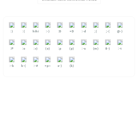
:)
:(
hihi
:-)
:D
=D
:-d
;(
;-(
@-)
:P
:o
:>)
(o)
:p
(p)
:-s
(m)
8-)
:-t
:-b
b-(
:-#
=p~
x-)
(k)