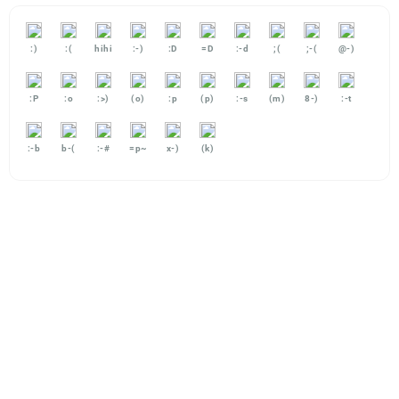
:)
:(
hihi
:-)
:D
=D
:-d
;(
;-(
@-)
:P
:o
:>)
(o)
:p
(p)
:-s
(m)
8-)
:-t
:-b
b-(
:-#
=p~
x-)
(k)