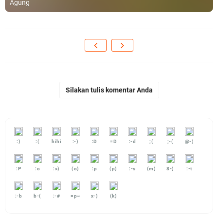
Agung
Silakan tulis komentar Anda
:)
:(
hihi
:-)
:D
=D
:-d
;(
;-(
@-)
:P
:o
:>)
(o)
:p
(p)
:-s
(m)
8-)
:-t
:-b
b-(
:-#
=p~
x-)
(k)