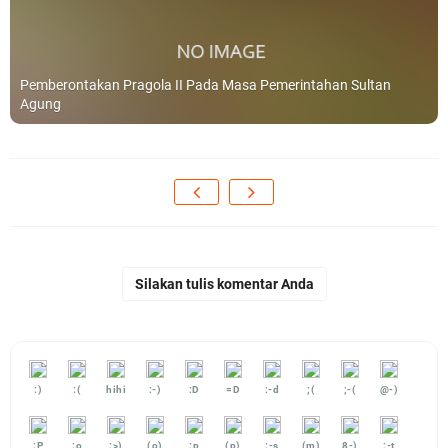
Pemberontakan Pragola II Pada Masa Pemerintahan Sultan
Agung
Silakan tulis komentar Anda
:)
:(
hihi
:-)
:D
=D
:-d
;(
;-(
@-)
:P
:o
:>)
(o)
:p
(p)
:-s
(m)
8-)
:-t