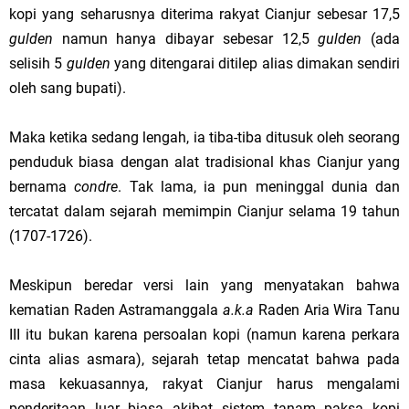
kopi yang seharusnya diterima rakyat Cianjur sebesar 17,5
gulden
namun hanya dibayar sebesar 12,5
gulden
(ada
selisih 5
gulden
yang ditengarai ditilep alias dimakan sendiri
oleh sang bupati).
Maka ketika sedang lengah, ia tiba-tiba ditusuk oleh seorang
penduduk biasa dengan alat tradisional khas Cianjur yang
bernama
condre
. Tak lama, ia pun meninggal dunia dan
tercatat dalam sejarah memimpin Cianjur selama 19 tahun
(1707-1726).
Meskipun beredar versi lain yang menyatakan bahwa
kematian Raden Astramanggala
a.k.a
Raden Aria Wira Tanu
III itu bukan karena persoalan kopi (namun karena perkara
cinta alias asmara), sejarah tetap mencatat bahwa pada
masa kekuasannya, rakyat Cianjur harus mengalami
penderitaan luar biasa akibat sistem tanam paksa kopi