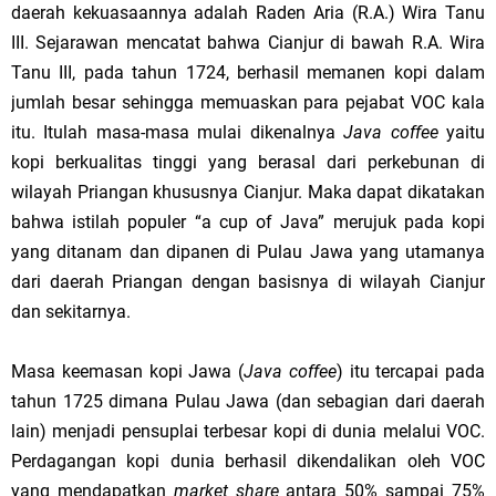
daerah kekuasaannya adalah Raden Aria (R.A.) Wira Tanu
III. Sejarawan mencatat bahwa Cianjur di bawah R.A. Wira
Tanu III, pada tahun 1724, berhasil memanen kopi dalam
jumlah besar sehingga memuaskan para pejabat VOC kala
itu. Itulah masa-masa mulai dikenalnya
Java coffee
yaitu
kopi berkualitas tinggi yang berasal dari perkebunan di
wilayah Priangan khususnya Cianjur. Maka dapat dikatakan
bahwa istilah populer “a cup of Java” merujuk pada kopi
yang ditanam dan dipanen di Pulau Jawa yang utamanya
dari daerah Priangan dengan basisnya di wilayah Cianjur
dan sekitarnya.
Masa keemasan kopi Jawa (
Java coffee
) itu tercapai pada
tahun 1725 dimana Pulau Jawa (dan sebagian dari daerah
lain) menjadi pensuplai terbesar kopi di dunia melalui VOC.
Perdagangan kopi dunia berhasil dikendalikan oleh VOC
yang mendapatkan
market share
antara 50% sampai 75%