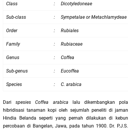
Class
:
Dicotyledoneae
Sub-class
:
Sympetalae or Metachlamydeae
Order
:
Rubiales
Family
:
Rubiaceae
Genus
:
Coffea
Sub-genus
:
Eucoffea
Species
:
C. arabica
Dari
spesies Coffea arabica
lalu dikembangkan pola
hibridisasi tanaman kopi oleh sejumlah peneliti di jaman
Hindia Belanda seperti yang pernah dilakukan di kebun
percobaan di Bangelan, Jawa, pada tahun 1900. Dr. P.J.S.