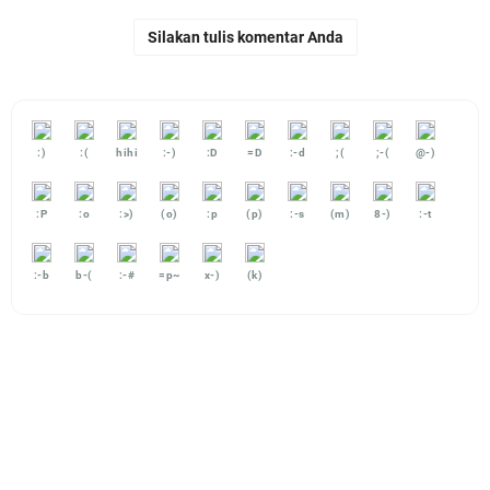
Silakan tulis komentar Anda
:)
:(
hihi
:-)
:D
=D
:-d
;(
;-(
@-)
:P
:o
:>)
(o)
:p
(p)
:-s
(m)
8-)
:-t
:-b
b-(
:-#
=p~
x-)
(k)