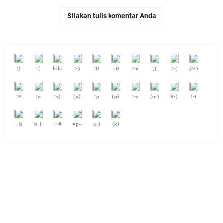
Silakan tulis komentar Anda
:)
:(
hihi
:-)
:D
=D
:-d
;(
;-(
@-)
:P
:o
:>)
(o)
:p
(p)
:-s
(m)
8-)
:-t
:-b
b-(
:-#
=p~
x-)
(k)