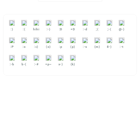
:)
:(
hihi
:-)
:D
=D
:-d
;(
;-(
@-)
:P
:o
:>)
(o)
:p
(p)
:-s
(m)
8-)
:-t
:-b
b-(
:-#
=p~
x-)
(k)