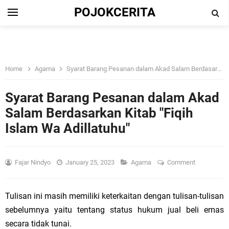
POJOKCERITA
Home
Agama
Syarat Barang Pesanan dalam Akad Salam Berdasarkan Kitab "Fiqih Islam Wa Adillatuhu"
Syarat Barang Pesanan dalam Akad
Salam Berdasarkan Kitab "Fiqih
Islam Wa Adillatuhu"
Fajar Nindyo
January 25, 2023
Agama
Comment
Tulisan ini masih memiliki keterkaitan dengan tulisan-tulisan
sebelumnya yaitu tentang status hukum jual beli emas
secara tidak tunai.