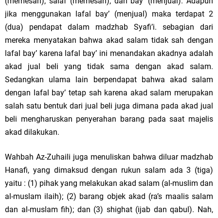
(memesan), salaf (memesan), dan bay’ (menjual). Adapun
jika menggunakan lafal bay’ (menjual) maka terdapat 2
(dua) pendapat dalam madzhab Syafi’i. sebagian dari
mereka menyatakan bahwa akad salam tidak sah dengan
lafal bay’ karena lafal bay’ ini menandakan akadnya adalah
akad jual beli yang tidak sama dengan akad salam.
Sedangkan ulama lain berpendapat bahwa akad salam
dengan lafal bay’ tetap sah karena akad salam merupakan
salah satu bentuk dari jual beli juga dimana pada akad jual
beli mengharuskan penyerahan barang pada saat majelis
akad dilakukan.
Wahbah Az-Zuhaili juga menuliskan bahwa diluar madzhab
Hanafi, yang dimaksud dengan rukun salam ada 3 (tiga)
yaitu : (1) pihak yang melakukan akad salam (al-muslim dan
al-muslam ilaih); (2) barang objek akad (ra’s maalis salam
dan al-muslam fih); dan (3) shighat (ijab dan qabul). Nah,