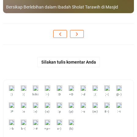
Bersikap Berlebihan dalam Ibadah Sholat Tarawih di Masjid
Silakan tulis komentar Anda
:)
:(
hihi
:-)
:D
=D
:-d
;(
;-(
@-)
:P
:o
:>)
(o)
:p
(p)
:-s
(m)
8-)
:-t
:-b
b-(
:-#
=p~
x-)
(k)