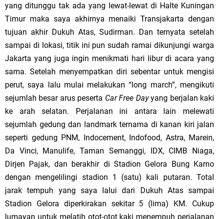
yang ditunggu tak ada yang lewat-lewat di Halte Kuningan
Timur maka saya akhirnya menaiki Transjakarta dengan
tujuan akhir Dukuh Atas, Sudirman. Dan ternyata setelah
sampai di lokasi, titik ini pun sudah ramai dikunjungi warga
Jakarta
yang juga ingin menikmati hari libur di acara yang
sama. Setelah menyempatkan diri sebentar untuk mengisi
perut, saya lalu mulai melakukan “long march”, mengikuti
sejumlah besar arus peserta
Car Free Day
yang berjalan kaki
ke arah selatan. Perjalanan ini antara lain melewati
sejumlah gedung dan landmark ternama di kanan kiri jalan
seperti gedung PNM, Indocement, Indofood, Astra, Marein,
Da Vinci, Manulife, Taman Semanggi, IDX, CIMB Niaga,
Dirjen Pajak, dan berakhir di Stadion Gelora Bung Karno
dengan mengelilingi stadion 1 (satu) kali putaran. Total
jarak tempuh yang saya lalui dari Dukuh Atas sampai
Stadion Gelora diperkirakan sekitar 5 (
lima
) KM. Cukup
lumayan untuk melatih otot-otot kaki menempuh perjalanan