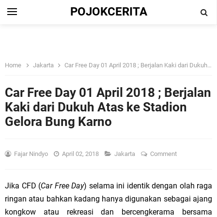
POJOKCERITA
Home
Jakarta
Car Free Day 01 April 2018 ; Berjalan Kaki dari Dukuh Atas ke Stadion Gelora Bung Karno
Car Free Day 01 April 2018 ; Berjalan
Kaki dari Dukuh Atas ke Stadion
Gelora Bung Karno
Fajar Nindyo
April 02, 2018
Jakarta
Comment
Jika CFD (
Car Free Day
) selama ini identik dengan olah raga
ringan atau bahkan kadang hanya digunakan sebagai ajang
kongkow atau rekreasi dan bercengkerama bersama