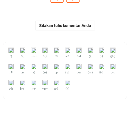
Silakan tulis komentar Anda
:)
:(
hihi
:-)
:D
=D
:-d
;(
;-(
@-)
:P
:o
:>)
(o)
:p
(p)
:-s
(m)
8-)
:-t
:-b
b-(
:-#
=p~
x-)
(k)