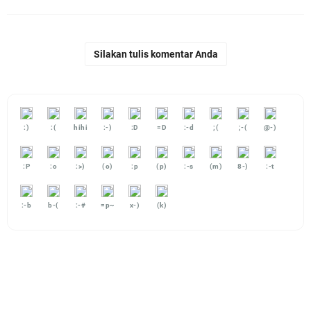
Silakan tulis komentar Anda
:)
:(
hihi
:-)
:D
=D
:-d
;(
;-(
@-)
:P
:o
:>)
(o)
:p
(p)
:-s
(m)
8-)
:-t
:-b
b-(
:-#
=p~
x-)
(k)