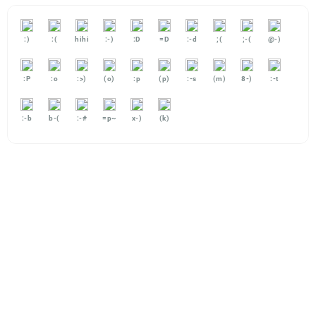
:)
:(
hihi
:-)
:D
=D
:-d
;(
;-(
@-)
:P
:o
:>)
(o)
:p
(p)
:-s
(m)
8-)
:-t
:-b
b-(
:-#
=p~
x-)
(k)