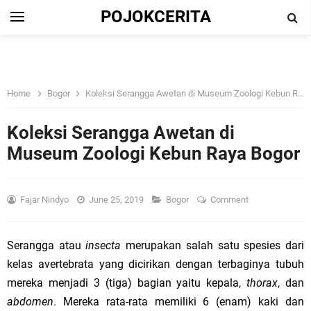
POJOKCERITA
Home
Bogor
Koleksi Serangga Awetan di Museum Zoologi Kebun Raya Bogor
Koleksi Serangga Awetan di
Museum Zoologi Kebun Raya Bogor
Fajar Nindyo
June 25, 2019
Bogor
Comment
Serangga atau
insecta
merupakan salah satu spesies dari
kelas avertebrata yang dicirikan dengan terbaginya tubuh
mereka menjadi 3 (tiga) bagian yaitu kepala,
thorax
, dan
abdomen
.
Mereka rata-rata memiliki 6 (enam) kaki dan