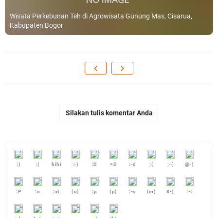
Wisata Perkebunan Teh di Agrowisata Gunung Mas, Cisarua,
Kabupaten Bogor
Silakan tulis komentar Anda
:)
:(
hihi
:-)
:D
=D
:-d
;(
;-(
@-)
:P
:o
:>)
(o)
:p
(p)
:-s
(m)
8-)
:-t