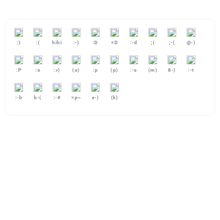
:)
:(
hihi
:-)
:D
=D
:-d
;(
;-(
@-)
:P
:o
:>)
(o)
:p
(p)
:-s
(m)
8-)
:-t
:-b
b-(
:-#
=p~
x-)
(k)