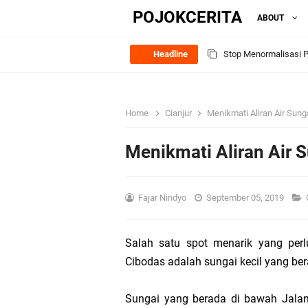
POJOKCERITA
ABOUT
Headline
Stop Menormalisasi Po
"Tidak Ada Jawaban y
Home
Cianjur
Menikmati Aliran Air Sung
Status Santunan Bia
Menikmati Aliran Air 
Asuransi Kesehatan; 
Makna Dibalik Penjel
Fajar Nindyo
September 05, 2019
Perbedaan ‘Perlakuan
Salah satu spot menarik yang per
Cibodas adalah sungai kecil yang bera
2014
Sungai yang berada di bawah Jalan 
Sejarah Asuransi Kece