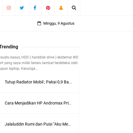
Minggu, 9 Agustus
 Trending
suatu kasus, HDD ( harddisk drive ) eksternal WD
t yang saya miliki terlalu lambat terdeteksi oleh
pun laptop. Kecuriga...
Tutup Radiator Mobil ; Pakai 0,9 Bar atau 1,1 Bar ?
 40 Tahun
Cara Menjadikan HP Andromax Prime 4G LTE sebagai Perangkat Wifi Hotspot
Jalaluddin Rumi dan Puisi “Aku Mencintamu dalam Diam”