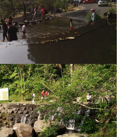
ya Bertumpu pada Aspek Kuantitas
kan Terjadi Negosiasi KPI dalam Suatu Organisasi?
 KPI Individu dalam Kondisi adanya Saling Kebergantungan (Interdependensi)
is Volume; Ilusi Pertumbuhan Tanpa Batas
dan Realitas; Ironi Beragama di Indonesia
laian Objektif” dan “Penilaian Subjektif”; Antara Berbasis Hasil vs Cara Pan
Bantuan Tapi Tidak Pernah Berniat Bergerak
am Belajar Tahsin; Antara Kesungguhan dan Penyimpangan Tujuan
ara Membunuh Motivasi Karyawan secara Diam-Diam