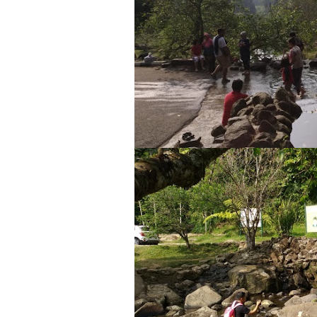
Bahaya KPI yang Han
Apakah Dapat Dibenar
Tata Cara Penyusunan
Penentuan KPI Berbas
Antara Ibadah Ritual 
Memahami Sistem “Peni
Mereka yang Meminta 
Berlebih-lebihan dal
Silent Treatment; C