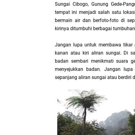
Sungai Cibogo, Gunung Gede-Pangra
tempat ini menjadi salah satu loka
Pesugihan Gunung Ka
bermain air dan berfoto-foto di se
kirinya ditumbuhi berbagai tumbuhan
Julid-nya Orang Indo
Jangan lupa untuk membawa tikar ag
Saat Tiba Di Persimp
kanan atau kiri aliran sungai. Di 
badan sembari menikmati suara g
Ketika Permainan “Ca
menyejukkan badan. Jangan lupa 
sepanjang aliran sungai atau berdiri 
Tentang Laki-Laki ya
Cara Melakukan Utang
Bersikap Berlebihan 
Produktivitas sebagai 