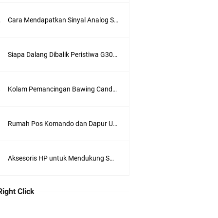
Cara Mendapatkan Sinyal Analog Stasiun Trans TV di Jakarta
Siapa Dalang Dibalik Peristiwa G30S 1965 ?
Kolam Pemancingan Bawing Candra Kirana, Sukadiri, Tangerang
Rumah Pos Komando dan Dapur Umum di Kompleks Lubang Buaya Jakarta
Aksesoris HP untuk Mendukung Swafoto
Right Click