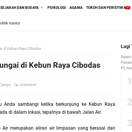
SEJARAH DAN BUDAYA
PSIKOLOGI
AGAMA
TOKOH DAN PERISTIWA
litik Kantor
ang Salah" pada Tes Kepribadian, Benarkah Selalu Demikian?
Lagi
ai di Kebun Raya Cibodas
ya Pemakaman pada Produk Asuransi Mikro AAUI “Warisanku”
Dalam 
Passpor
Sungai di Kebun Raya Cibodas
PC mau
Lini Bisnis Asuransi Umum atau Asuransi Jiwa?
asan Pasal 2 Ayat (1) UU No. 40 Tahun 2014
Cianjur
Comment
’ atas Produk Asuransi Kecelakaan Diri antara UU No. 2 Tahun 1992 dan UU No.
lu Anda sambangi ketika berkunjung ke Kebun Raya
da di dalam lokasi, tepatnya di bawah Jalan Air.
Air merupakan aliran air limpasan yang berasal dari
lakaan Diri (Personal Accident)