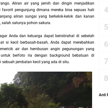
ngo. Aliran air yang jernih dan dingin menjadikan
si favorit pengunjung dimana mereka bisa sepuas hati
wi dan Sikap Seorang Muslim yang Seharusnya
panjang aliran sungai yang berkelok-kelok dan kanan
, salah satunya pohon sakura.
nesia Menjelang Hari Raya Kurban
ar Anda dan keluarga dapat beristirahat di sebelah
angan Jalan
saat si kecil berbasah-basah, Anda dapat merebahkan
emericik air dan hembusan angin pegunungan yang
ri Kelompok” Justru Mengajarkan Pengkhianatan Terselubung
untuk berfoto ria dengan background bebatuan di
di sebuah jembatan kecil yang ada di situ.
ng Bekerja Jauh
 Piutang yang Benar Baik dari Sisi Psikologis maupun Administratif
dalam Ibadah Sholat Tarawih di Masjid
Anti 
Hasil Perkalian antara Skill dan Motivasi