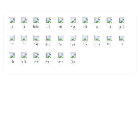
:)
:(
hihi
:-)
:D
=D
:-d
;(
;-(
@-)
:P
:o
:>)
(o)
:p
(p)
:-s
(m)
8-)
:-t
:-b
b-(
:-#
=p~
x-)
(k)