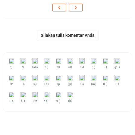
Silakan tulis komentar Anda
:)
:(
hihi
:-)
:D
=D
:-d
;(
;-(
@-)
:P
:o
:>)
(o)
:p
(p)
:-s
(m)
8-)
:-t
:-b
b-(
:-#
=p~
x-)
(k)