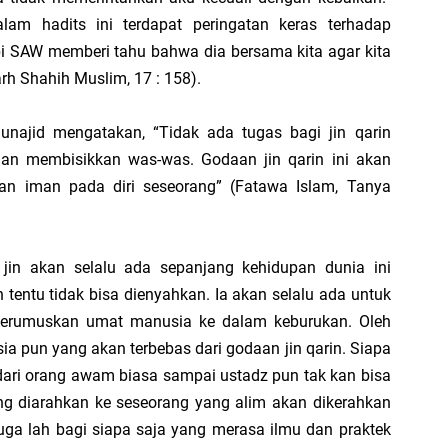
ya Bertumpu pada Aspek Kuantitas
m hadits ini terdapat peringatan keras terhadap
bi SAW memberi tahu bahwa dia bersama kita agar kita
kan Terjadi Negosiasi KPI dalam Suatu Organisasi?
rh Shahih Muslim, 17 : 158).
 KPI Individu dalam Kondisi adanya Saling Kebergantungan (Interdependensi)
najid mengatakan, “Tidak ada tugas bagi jin qarin
an membisikkan was-was. Godaan jin qarin ini akan
is Volume; Ilusi Pertumbuhan Tanpa Batas
n iman pada diri seseorang” (Fatawa Islam, Tanya
dan Realitas; Ironi Beragama di Indonesia
jin akan selalu ada sepanjang kehidupan dunia ini
laian Objektif” dan “Penilaian Subjektif”; Antara Berbasis Hasil vs Cara Pan
 tentu tidak bisa dienyahkan. Ia akan selalu ada untuk
jerumuskan umat manusia ke dalam keburukan. Oleh
Bantuan Tapi Tidak Pernah Berniat Bergerak
sia pun yang akan terbebas dari godaan jin qarin. Siapa
i dari orang awam biasa sampai ustadz pun tak kan bisa
am Belajar Tahsin; Antara Kesungguhan dan Penyimpangan Tujuan
g diarahkan ke seseorang yang alim akan dikerahkan
juga lah bagi siapa saja yang merasa ilmu dan praktek
ara Membunuh Motivasi Karyawan secara Diam-Diam