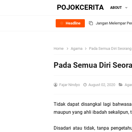
POJOKCERITA
ABOUT
Headline
Jangan Melempar Pen
Stop Menormalisasi Po
"Tidak Ada Jawaban y
Home
Agama
Pada Semua Diri Seorang 
Status Santunan Bia
Pada Semua Diri Seora
Asuransi Kesehatan; 
Fajar Nindyo
August 02, 2020
Ag
Makna Dibalik Penjel
Perbedaan ‘Perlakuan
Tidak dapat disangkal lagi bahwasa
maupun yang ahli ibadah sekalipun, t
2014
Disadari atau tidak, tanpa pengetah
Sejarah Asuransi Kece