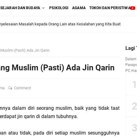
SEJARAH DAN BUDAYA
PSIKOLOGI
AGAMA
TOKOH DAN PERISTIWA
yelesaian Masalah kepada Orang Lain atas Kesalahan yang Kita Buat
litik Kantor
ang Salah" pada Tes Kepribadian, Benarkah Selalu Demikian?
Lagi
Muslim (Pasti) Ada Jin Qarin
ya Pemakaman pada Produk Asuransi Mikro AAUI “Warisanku”
Dalam 
Passpor
ng Muslim (Pasti) Ada Jin Qarin
PC mau
Lini Bisnis Asuransi Umum atau Asuransi Jiwa?
ama
Comment
asan Pasal 2 Ayat (1) UU No. 40 Tahun 2014
’ atas Produk Asuransi Kecelakaan Diri antara UU No. 2 Tahun 1992 dan UU No.
nnya dalam diri seorang muslim, baik yang tidak taat
erdapat jin qarin di dalam tubuhnya.
uan atau tidak, pada diri setiap muslim sesungguhnya
lakaan Diri (Personal Accident)