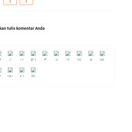
kan tulis komentar Anda
d
;(
;-(
@-)
:P
:o
:>)
(o)
:p
(p)
#
=p~
x-)
(k)