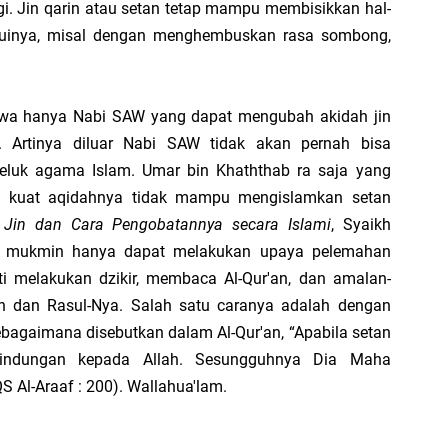
. Jin qarin atau setan tetap mampu membisikkan hal-
ahuinya, misal dengan menghembuskan rasa sombong,
ahwa hanya Nabi SAW yang dapat mengubah akidah jin
. Artinya diluar Nabi SAW tidak akan pernah bisa
eluk agama Islam. Umar bin Khaththab ra saja yang
g kuat aqidahnya tidak mampu mengislamkan setan
 Jin dan Cara Pengobatannya secara Islami
, Syaikh
g mukmin hanya dapat melakukan upaya pelemahan
rti melakukan dzikir, membaca Al-Qur'an, dan amalan-
ah dan Rasul-Nya. Salah satu caranya adalah dengan
agaimana disebutkan dalam Al-Qur'an, “Apabila setan
indungan kepada Allah. Sesungguhnya Dia Maha
 Al-Araaf : 200). Wallahua'lam.