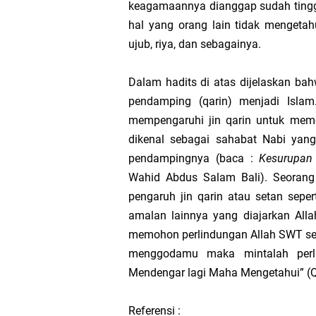
keagamaannya dianggap sudah tinggi
hal yang orang lain tidak menget
ujub, riya, dan sebagainya.
Dalam hadits di atas dijelaskan b
pendamping (qarin) menjadi Islam
mempengaruhi jin qarin untuk mem
dikenal sebagai sahabat Nabi yan
pendampingnya (baca :
Kesurupan
Wahid Abdus Salam Bali). Seoran
pengaruh jin qarin atau setan sepe
amalan lainnya yang diajarkan All
memohon perlindungan Allah SWT seb
menggodamu maka mintalah perl
Mendengar lagi Maha Mengetahui” (QS
Referensi :