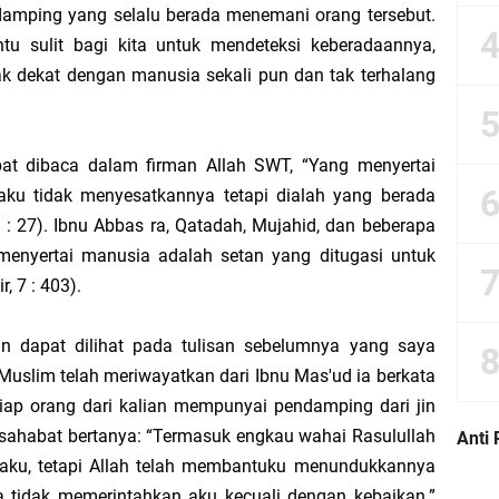
damping yang selalu berada menemani orang tersebut.
ntu sulit bagi kita untuk mendeteksi keberadaannya,
wi dan Sikap Seorang Muslim yang Seharusnya
rak dekat dengan manusia sekali pun dan tak terhalang
nesia Menjelang Hari Raya Kurban
dapat dibaca dalam firman Allah SWT, “Yang menyertai
angan Jalan
aku tidak menyesatkannya tetapi dialah yang berada
: 27). Ibnu Abbas ra, Qatadah, Mujahid, dan beberapa
ri Kelompok” Justru Mengajarkan Pengkhianatan Terselubung
menyertai manusia adalah setan yang ditugasi untuk
r, 7 : 403).
ng Bekerja Jauh
rin dapat dilihat pada tulisan sebelumnya yang saya
 Piutang yang Benar Baik dari Sisi Psikologis maupun Administratif
Muslim telah meriwayatkan dari Ibnu Mas'ud ia berkata
dalam Ibadah Sholat Tarawih di Masjid
tiap orang dari kalian mempunyai pendamping dari jin
 sahabat bertanya: “Termasuk engkau wahai Rasulullah
Anti 
Hasil Perkalian antara Skill dan Motivasi
aku, tetapi Allah telah membantuku menundukkannya
 tidak memerintahkan aku kecuali dengan kebaikan.”