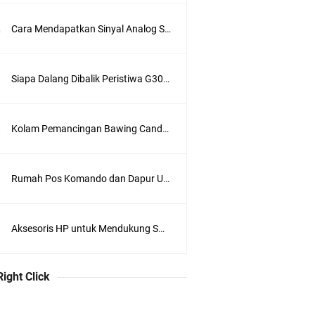
Cara Mendapatkan Sinyal Analog Stasiun Trans TV di Jakarta
Siapa Dalang Dibalik Peristiwa G30S 1965 ?
Kolam Pemancingan Bawing Candra Kirana, Sukadiri, Tangerang
Rumah Pos Komando dan Dapur Umum di Kompleks Lubang Buaya Jakarta
Aksesoris HP untuk Mendukung Swafoto
Right Click