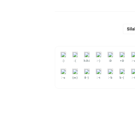
Sila
:)
:(
hihi
:-)
:D
=D
:-
:-s
(m)
8-)
:-t
:-b
b-(
:-