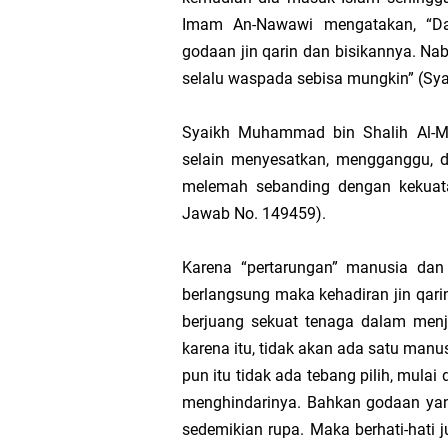
Bahaya KPI yang Han
Imam An-Nawawi mengatakan, “Dala
godaan jin qarin dan bisikannya. Na
Apakah Dapat Dibenar
selalu waspada sebisa mungkin” (Sya
Tata Cara Penyusunan
Syaikh Muhammad bin Shalih Al-Mu
selain menyesatkan, mengganggu, d
Penentuan KPI Berbas
melemah sebanding dengan kekuata
Jawab No. 149459).
Antara Ibadah Ritual 
Karena “pertarungan” manusia dan 
Memahami Sistem “Peni
berlangsung maka kehadiran jin qarin
berjuang sekuat tenaga dalam men
Mereka yang Meminta 
karena itu, tidak akan ada satu manu
pun itu tidak ada tebang pilih, mula
Berlebih-lebihan dal
menghindarinya. Bahkan godaan yan
sedemikian rupa. Maka berhati-hati 
Silent Treatment; C