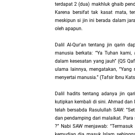
terdapat 2 (dua) makhluk ghaib pen
Karena bersifat tak kasat mata, te
Pesugihan Gunung Ka
meskipun si jin ini berada dalam ja
oleh apapun.
Julid-nya Orang Indo
Dalil Al-Qur'an tentang jin qarin 
Saat Tiba Di Persimp
manusia berkata: “Ya Tuhan kami, 
dalam kesesatan yang jauh” (QS Qaf 
Ketika Permainan “Ca
ulama lainnya, mengatakan, “Yang 
menyertai manusia.” (Tafsir Ibnu Katsi
Tentang Laki-Laki ya
Dalil hadits tentang adanya jin qa
Cara Melakukan Utang
kutipkan kembali di sini. Ahmad dan 
Bersikap Berlebihan 
telah bersabda Rasulullah SAW: “Se
dan pendamping dari malaikat. Para
Produktivitas sebagai 
?” Nabi SAW menjawab: “Termasuk 
kemudian dia masuk Islam sehingga