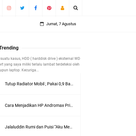
Jumat, 7 Agustus
 Trending
suatu kasus, HDD ( harddisk drive ) eksternal WD
t yang saya miliki terlalu lambat terdeteksi oleh
pun laptop. Kecuriga...
Tutup Radiator Mobil ; Pakai 0,9 Bar atau 1,1 Bar ?
 40 Tahun
Cara Menjadikan HP Andromax Prime 4G LTE sebagai Perangkat Wifi Hotspot
Jalaluddin Rumi dan Puisi “Aku Mencintamu dalam Diam”