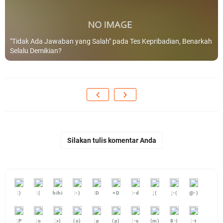
"Tidak Ada Jawaban yang Salah" pada Tes Kepribadian, Benarkah
Selalu Demikian?
Silakan tulis komentar Anda
:)
:(
hihi
:-)
:D
=D
:-d
;(
;-(
@-)
:P
:o
:>)
(o)
:p
(p)
:-s
(m)
8-)
:-t